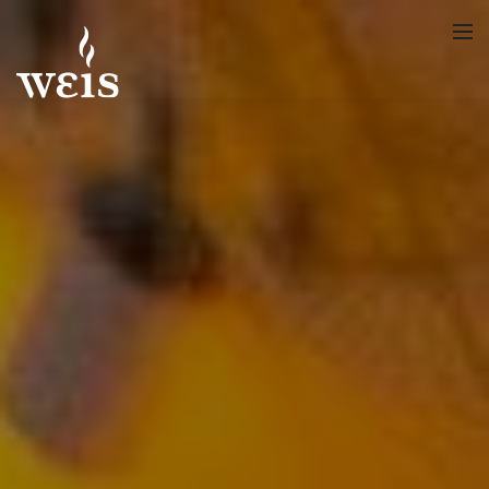
Meie lugu
Menüü
Joogid
Galerii
Uudised
Kontakt