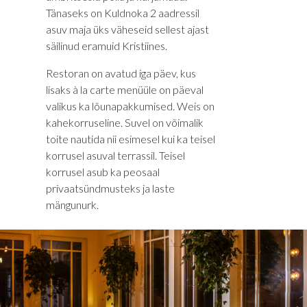
Tänaseks on Kuldnoka 2 aadressil
asuv maja üks väheseid sellest ajast
säilinud eramuid Kristiines.
Restoran on avatud iga päev, kus
lisaks à la carte menüüle on päeval
valikus ka lõunapakkumised. Weis on
kahekorruseline. Suvel on võimalik
toite nautida nii esimesel kui ka teisel
korrusel asuval terrassil. Teisel
korrusel asub ka peosaal
privaatsündmusteks ja laste
mängunurk.