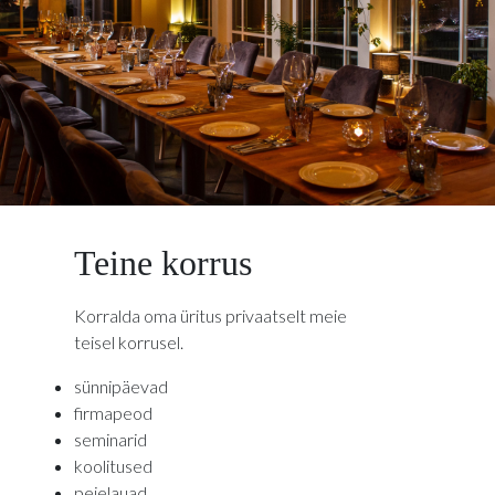
Teine korrus
Korralda oma üritus privaatselt meie
teisel korrusel.
sünnipäevad
firmapeod
seminarid
koolitused
peielauad