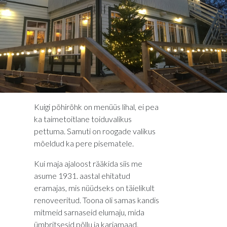
Kuigi põhirõhk on menüüs lihal, ei pea
ka taimetoitlane toiduvalikus
pettuma. Samuti on roogade valikus
mõeldud ka pere pisematele.
Kui maja ajaloost rääkida siis me
asume 1931. aastal ehitatud
eramajas, mis nüüdseks on täielikult
renoveeritud. Toona oli samas kandis
mitmeid sarnaseid elumaju, mida
ümbritsesid põllu ja karjamaad.