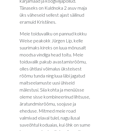
karjamaad ja köögiviljapõllud.
Tänaseks on Kuldnoka 2 asuv maja
üks väheseid sellest ajast säilinud
eramuid Kristiines.
Meie toiduvaliku on pannud kokku
Weise peakokk Jürgen Lip, kelle
suurimaks kireks on luua mõnusalt
moodsa vindiga head toitu. Meie
toiduvalik pakub avastamisrõõmu,
olles ühtlasi võimalus üksteisest
rõõmu tunda ning luua läbi jagatud
maitseelamuste uusi ühiseid
mälestusi. Siia kohta ja menüüsse
oleme sisse kombineerinud lihtsuse,
äratundmisrõõmu, soojuse ja
eheduse. Mitmed meie road
valmivad elaval tulel, nagu ilusal
suveõhtul koduaias, kui õhk on sume