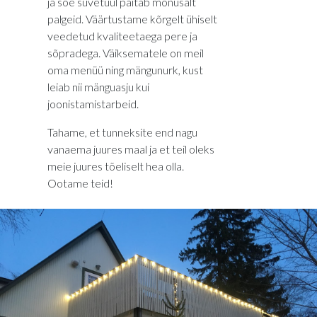
ja soe suvetuul paitab mõnusalt
palgeid. Väärtustame kõrgelt ühiselt
veedetud kvaliteetaega pere ja
sõpradega. Väiksematele on meil
oma menüü ning mängunurk, kust
leiab nii mänguasju kui
joonistamistarbeid.
Tahame, et tunneksite end nagu
vanaema juures maal ja et teil oleks
meie juures tõeliselt hea olla.
Ootame teid!